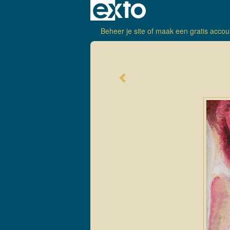
Beheer je site
of
maak een gratis accou