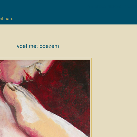
Anneliese Melens
voet 
nt aan
.
voet met boezem