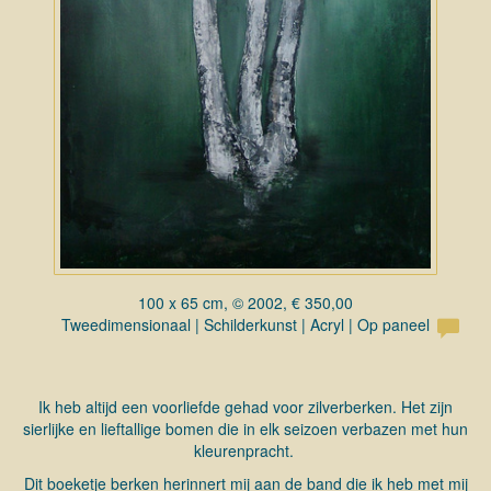
100 x 65 cm, © 2002, € 350,00
Tweedimensionaal | Schilderkunst | Acryl | Op paneel
Ik heb altijd een voorliefde gehad voor zilverberken. Het zijn
sierlijke en lieftallige bomen die in elk seizoen verbazen met hun
kleurenpracht.
Dit boeketje berken herinnert mij aan de band die ik heb met mij