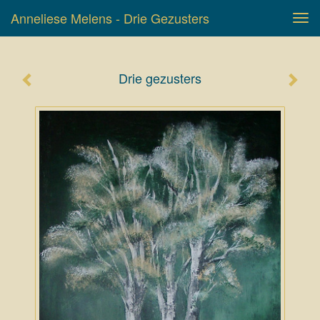
Anneliese Melens - Drie Gezusters
Tog
navi
Drie gezusters